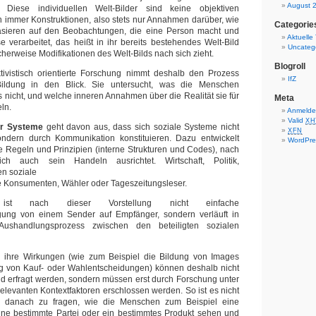
August 
iese individuellen Welt-Bilder sind keine objektiven
 immer Konstruktionen, also stets nur Annahmen darüber, wie
Categorie
basieren auf den Beobachtungen, die eine Person macht und
Aktuelle
se verarbeitet, das heißt in ihr bereits bestehendes Welt-Bild
Uncateg
herweise Modifikationen des Welt-Bilds nach sich zieht.
Blogroll
ktivistisch orientierte Forschung nimmt deshalb den Prozess
IfZ
-Bildung in den Blick. Sie untersucht, was die Menschen
nicht, und welche inneren Annahmen über die Realität sie für
Meta
ln.
Anmeld
Valid
XH
ler Systeme
geht davon aus, dass sich soziale Systeme nicht
XFN
ndern durch Kommunikation konstituieren. Dazu entwickelt
WordPre
 Regeln und Prinzipien (interne Strukturen und Codes), nach
ich auch sein Handeln ausrichtet. Wirtschaft, Politik,
n soziale
 Konsumenten, Wähler oder Tageszeitungsleser.
t nach dieser Vorstellung nicht einfache
agung von einem Sender auf Empfänger, sondern verläuft in
ushandlungsprozess zwischen den beteiligten sozialen
ihre Wirkungen (wie zum Beispiel die Bildung von Images
ng von Kauf- oder Wahlentscheidungen) können deshalb nicht
nd erfragt werden, sondern müssen erst durch Forschung unter
relevanten Kontextfaktoren erschlossen werden. So ist es nicht
ch danach zu fragen, wie die Menschen zum Beispiel eine
ine bestimmte Partei oder ein bestimmtes Produkt sehen und