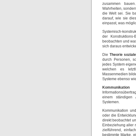
zusammen bauen. D
Wahrheiten, sondern
die Welt sei. Sie 
darauf, wie sie die
einpasst, was möglic
Systemisch-konstru
der Konstruktions
beobachten und was 
sich daraus entwicke
Die
Theorie sozia
durch Personen, so
jedes System eigene
welchen es letztl
Massenmedien bilde
Systeme ebenso wie
Kommunikation
is
Informationsübertr
einem ständigen A
Systemen.
Kommunikation und 
oder die Entwicklu
direkt beobachtet u
Einbeziehung aller 
zielführend, einfa
bestimmte Marke, e