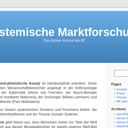
stemische Marktforsch
Das Online-Journal des IfZ
struktivistische
Ansatz
ist interdisziplinär orientiert. Seine
Pages
elen Wissenschaftsbereichen angelegt: in der Anthropologie
Kontakt
 der Kybernetik (Heinz von Foerster), der Neuro-Biologie
Praxis
und Humberto Maturana), der Soziologie (Niklas Luhmann) und
Theorie
heorie (Paul Watzlawick).
Wir über
Archives
en Säulen systemischen Denkens und Forschens bilden: die
Erkenntnistheorie und die Theorie sozialer Systeme.
Juli 200
Januar 
mus
geht davon aus, dass Menschen immer nur Teile der Welt
Januar 
Septemb
h aus diesen Mosaiksteinchen ihr jeweils eigenes Welt-Bild