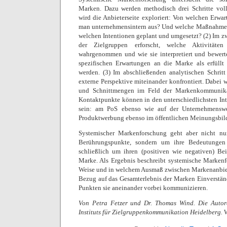
Marken. Dazu werden methodisch drei Schritte vollz
wird die Anbieterseite exploriert: Von welchen Erwa
man unternehmensintern aus? Und welche Maßnahmen 
welchen Intentionen geplant und umgesetzt? (2) Im zw
der Zielgruppen erforscht, welche Aktivitäte
wahrgenommen und wie sie interpretiert und bewerte
spezifischen Erwartungen an die Marke als erfüllt b
werden. (3) Im abschließenden analytischen Schritt
externe Perspektive miteinander konfrontiert. Dabei
und Schnittmengen im Feld der Markenkommunikatio
Kontaktpunkte können in den unterschiedlichsten Int
sein: am PoS ebenso wie auf der Unternehmenswe
Produktwerbung ebenso im öffentlichen Meinungsbild
Systemischer Markenforschung geht aber nicht nur
Berührungspunkte, sondern um ihre Bedeutunge
schließlich um ihren (positiven wie negativen) Bei
Marke.
Als Ergebnis beschreibt systemische Markenf
Weise und in welchem Ausmaß zwischen Markenanbie
Bezug auf das Gesamterlebnis der Marken Einverstän
Punkten sie aneinander vorbei kommunizieren.
Von Petra Fetzer und Dr. Thomas Wind. Die Autore
Instituts für Zielgruppenkommunikation Heidelberg.
W