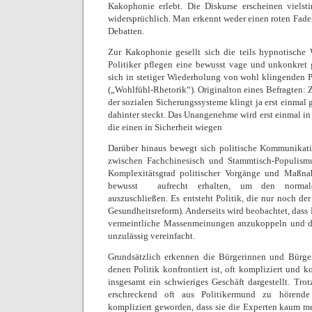
Kakophonie erlebt. Die Diskurse erscheinen vielsti
widersprüchlich. Man erkennt weder einen roten Fad
Debatten.
Zur Kakophonie gesellt sich die teils hypnotische 
Politiker pflegen eine bewusst vage und unkonkret
sich in stetiger Wiederholung von wohl klingenden P
(„Wohlfühl-Rhetorik“). Originalton eines Befragten: 
der sozialen Sicherungssysteme klingt ja erst einmal g
dahinter steckt. Das Unangenehme wird erst einmal in
die einen in Sicherheit wiegen
Darüber hinaus bewegt sich politische Kommunikatio
zwischen Fachchinesisch und Stammtisch-Populismu
Komplexitätsgrad politischer Vorgänge und Maßn
bewusst  aufrecht erhalten, um den norma
auszuschließen. Es entsteht Politik, die nur noch der 
Gesundheitsreform). Anderseits wird beobachtet, dass P
vermeintliche Massenmeinungen anzukoppeln und d
unzulässig vereinfacht.
Grundsätzlich erkennen die Bürgerinnen und Bürger
denen Politik konfrontiert ist, oft kompliziert und 
insgesamt ein schwieriges Geschäft dargestellt. Trot
erschreckend oft aus Politikermund zu hörende
kompliziert geworden, dass sie die Experten kaum me