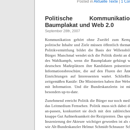
Posted in
Aktuelle Texte
|
1 Co
Politische Kommunikat
Baumplakat und Web 2.0
September 28th, 2007
Kommunikation gehört ohne Zweifel zum Kernge
politische Inhalte und Ziele müssen öffentlich themat
Politikvermittlung bildet die Basis der Willensb
Bürger. Manchmal wendet sich die Politik direkt an d
des Wahlkampfs, wenn die Baumplakate gehängt we
deutschen Marktplätzen ihre Kandidaten präsentie
Informationsbroschüre, die auf den Fluren der Ämt
Einrichtungen auf Interessenten wartet. Schließl
zeitgemäßen Kanäle: Die Ministerien haben ihre Websi
mit Information. Und die Bundeskanzlerin ist mi
besonders up-to-date.
Zunehmend erreicht Politik die Bürger nur noch media
das Leitmedium Fernsehen. Politik muss sich dabei
an-passen, konkurriert sie doch mit den zahlreic
knappe Gut Aufmerksamkeit der Rezipienten. Das spieg
Inszenierung der Akteure wichtiger geworden ist als
wie Alt-Bundeskanzler Helmut Schmidt-Schnauze Sc