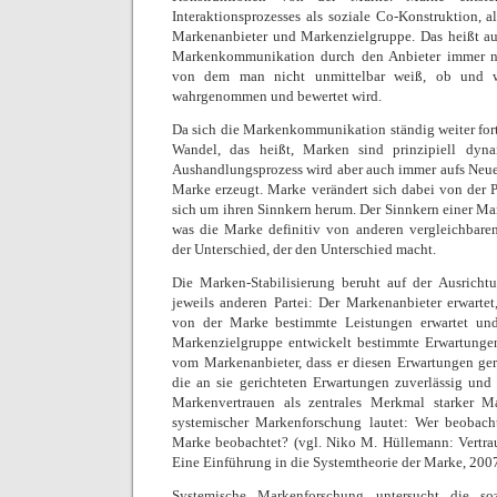
Interaktionsprozesses als soziale Co-Konstruktion,
Markenanbieter und Markenzielgruppe. Das heißt auc
Markenkommunikation durch den Anbieter immer nur 
von dem man nicht unmittelbar weiß, ob und w
wahrgenommen und bewertet wird.
Da sich die Markenkommunikation ständig weiter for
Wandel, das heißt, Marken sind prinzipiell dyn
Aushandlungsprozess wird aber auch immer aufs Neue 
Marke erzeugt. Marke verändert sich dabei von der Pe
sich um ihren Sinnkern herum. Der Sinnkern einer Mar
was die Marke definitiv von anderen vergleichbaren
der Unterschied, der den Unterschied macht.
Die Marken-Stabilisierung beruht auf der Ausrich
jeweils anderen Partei: Der Markenanbieter erwarte
von der Marke bestimmte Leistungen erwartet und
Markenzielgruppe entwickelt bestimmte Erwartunge
vom Markenanbieter, dass er diesen Erwartungen ge
die an sie gerichteten Erwartungen zuverlässig und d
Markenvertrauen als zentrales Merkmal starker 
systemischer Markenforschung lautet: Wer beobac
Marke beobachtet? (vgl. Niko M. Hüllemann: Vertraue
Eine Einführung in die Systemtheorie der Marke, 2007
Systemische Markenforschung untersucht die so