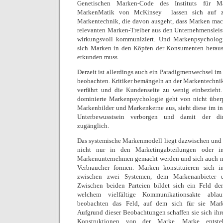
Genetischen Marken-Code des Instituts für M
MarkenMatik von McKinsey  lassen sich auf z
Markentechnik, die davon ausgeht, dass Marken mac
relevanten Marken-Treiber aus den Unternehmensleist
wirkungsvoll kommuniziert. Und Markenpsychologi
sich Marken in den Köpfen der Konsumenten heraus
erkunden muss.
Derzeit ist allerdings auch ein Paradigmenwechsel 
beobachten. Kritiker bemängeln an der Markentechnik,
verfährt und die Kundenseite zu wenig einbezieht
dominierte Markenpsychologie geht von nicht über
Markenbilder und Markenkerne aus, sieht diese im in
Unterbewusstsein verborgen und damit der di
zugänglich.
Das systemische Markenmodell liegt dazwischen und 
nicht nur in den Marketingabteilungen oder i
Markenunternehmen gemacht werden und sich auch nic
Verbraucher formen.
Marken konstituieren sich in
zwischen zwei Systemen, dem Markenanbieter u
Zwischen beiden Parteien bildet sich ein Feld d
welchem vielfältige Kommunikationsakte abla
beobachten das Feld, auf dem sich für sie Mark
Aufgrund dieser Beobachtungen schaffen sie sich ihr
Konstruktionen von der Marke. Marke entst