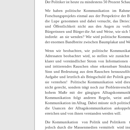
Der Politiker ist heute zu mindestens 50 Prozent Schau
Wir haben politische Kommunikation im Rahmen
Forschungsprojekts einmal aus der Perspektive der 
die Lupe genommen und dabei versucht, das Dreieck
und Öffentlichkeit nicht aus den Augen zu verli
Bürgerinnen und Bürger die Art und Weise, wie sich St
indirekt  an sie wenden? Wie wird politische Komm
der enormen Bandbreite zwischen Baumplakat und 
Wenn wir beobachten, wie politische Kommunikat
Adressaten beobachtet wird, so stellen wir zunächst 
klarer und verständlicher Strom von Informationen e
und irritierendes Rauschen ohne erkennbare Strukt
Sinn und Bedeutung aus dem Rauschen herauszufilter
Aufgabe und letztlich als Bringschuld der Politik ges
sie verstehen!
Politische Kommunikation wird dies
nicht gerecht, sondern trägt noch zur Problemverschär
hohem Maße mit der gängigen Alltagskommunikati
Kommunikation folgt anderen Regeln, weist ande
Kommunikation im Alltag. Dabei müsste sich politis
die Usancen der Alltagskommunikation ankoppe
erreichen und von ihnen verstanden werden will.
Die Kommunikation
von Politik und Politikern  
jedoch durch die Massenmedien vermittelt  wird in