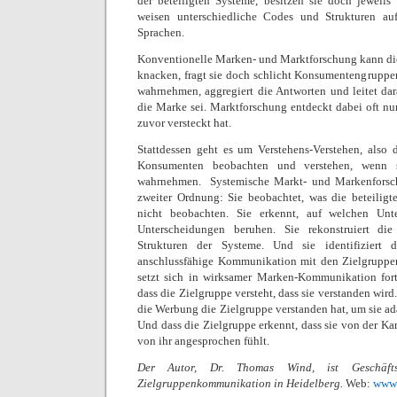
der beteiligten Systeme, besitzen sie doch jeweils 
weisen unterschiedliche Codes und Strukturen auf
Sprachen.
Konventionelle Marken- und Marktforschung kann diese
knacken, fragt sie doch schlicht Konsumentengruppe
wahrnehmen, aggregiert die Antworten und leitet da
die Marke sei. Marktforschung entdeckt dabei oft nur 
zuvor versteckt hat.
Stattdessen geht es um Verstehens-Verstehen, also 
Konsumenten beobachten und verstehen, wenn 
wahrnehmen.
Systemische Markt- und Markenforsc
zweiter Ordnung: Sie beobachtet, was die beteilig
nicht beobachten. Sie erkennt, auf welchen Unt
Unterscheidungen beruhen. Sie rekonstruiert di
Strukturen der Systeme. Und sie identifiziert 
anschlussfähige Kommunikation mit den Zielgrupp
setzt sich in wirksamer Marken-Kommunikation fort:
dass die Zielgruppe versteht, dass sie verstanden wird
die Werbung die Zielgruppe verstanden hat, um sie a
Und dass die Zielgruppe erkennt, dass sie von der Ka
von ihr angesprochen fühlt.
Der Autor, Dr. Thomas Wind, ist Geschäftsf
Zielgruppenkommunikation in Heidelberg.
Web:
www.