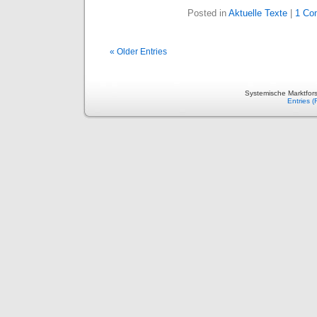
Posted in
Aktuelle Texte
|
1 Co
« Older Entries
Systemische Marktfor
Entries 