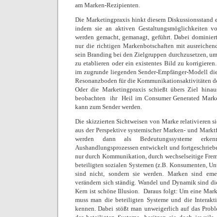
am Marken-Rezipienten.
Die Marketingpraxis hinkt diesem Diskussionsstand e
indem sie an aktiven Gestaltungsmöglichkeiten v
werden gemacht, gemanagt, geführt. Dabei dominiert
nur die richtigen Markenbotschaften mit ausreich
sein Branding bei den Zielgruppen durchzusetzen, u
zu etablieren oder ein existentes Bild zu korrigiere
im zugrunde liegenden Sender-Empfänger-Modell die 
Resonanzboden für die Kommunikationsaktivitäten d
Oder die Marketingpraxis schießt übers Ziel hinau
beobachten  ihr
Heil im Consumer Generated Marke
kann zum Sender werden.
Die skizzierten Sichtweisen von Marke relativieren
aus der Perspektive systemischer Marken- und Markt
werden dann als Bedeutungssysteme erken
Aushandlungsprozessen entwickelt und fortgeschrieb
nur durch Kommunikation, durch wechselseitige Fr
beteiligten sozialen Systemen (z.B. Konsumenten, U
sind nicht, sondern sie werden. Marken sind eme
verändern sich ständig. Wandel und Dynamik sind die
Kern ist schöne Illusion.
Daraus folgt: Um eine Mark
muss man die beteiligten Systeme und die Interakt
kennen. Dabei stößt man unweigerlich auf das Probl