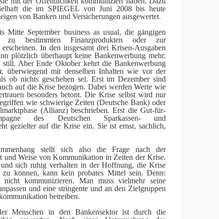
 sie mit der Öffentlichkeit kommuniziert haben. Dazu
ielhaft die im SPIEGEL von Juni 2008 bis heute
eigen von Banken und Versicherungen ausgewertet.
is Mitte September
business as usual,
die gängigen
. zu bestimmten Finanzprodukten oder zur
 erscheinen. In den insgesamt drei Krisen-Ausgaben
n plötzlich überhaupt keine Bankenwerbung mehr.
 still. Aber Ende Oktober kehrt die Bankenwerbung
r, überwiegend mit denselben Inhalten wie vor der
als ob nichts geschehen sei. Erst im Dezember sind
auch auf die Krise bezogen. Dabei werden Werte wie
ertrauen besonders betont. Die Krise selbst wird nur
griffen wie schwierige Zeiten (Deutsche Bank) oder
almarktphase (Allianz) beschrieben. Erst die Gut-für-
Kampagne des Deutschen Sparkassen- und
t gezielter auf die Krise ein. Sie ist ernst, sachlich,
mmenhang stellt sich also die Frage nach der
 und Weise von Kommunikation in Zeiten der Krise.
nd sich ruhig verhalten in der Hoffnung, die Krise
n zu können, kann kein probates Mittel sein. Denn:
 nicht kommunizieren. Man muss vielmehr seine
passen und eine stringente und an den Zielgruppen
nkommunikation betreiben.
der Menschen in den Bankensektor ist durch die